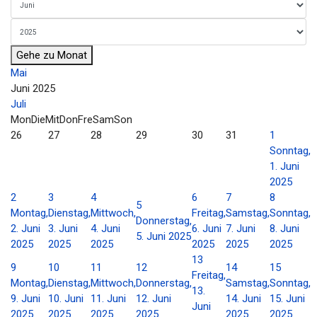
Gehe zu Monat
Mai
Juni 2025
Juli
Mon
Die
Mit
Don
Fre
Sam
Son
26
27
28
29
30
31
1
Sonntag,
1. Juni
2025
2
3
4
6
7
8
5
Montag,
Dienstag,
Mittwoch,
Freitag,
Samstag,
Sonntag,
Donnerstag,
2. Juni
3. Juni
4. Juni
6. Juni
7. Juni
8. Juni
5. Juni 2025
2025
2025
2025
2025
2025
2025
13
9
10
11
12
14
15
Freitag,
Montag,
Dienstag,
Mittwoch,
Donnerstag,
Samstag,
Sonntag,
13.
9. Juni
10. Juni
11. Juni
12. Juni
14. Juni
15. Juni
Juni
2025
2025
2025
2025
2025
2025